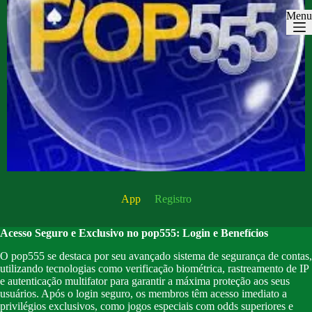
Menu
App
Registro
Acesso Seguro e Exclusivo no pop555: Login e Benefícios
O pop555 se destaca por seu avançado sistema de segurança de contas,
utilizando tecnologias como verificação biométrica, rastreamento de IP
e autenticação multifator para garantir a máxima proteção aos seus
usuários. Após o login seguro, os membros têm acesso imediato a
privilégios exclusivos, como jogos especiais com odds superiores e