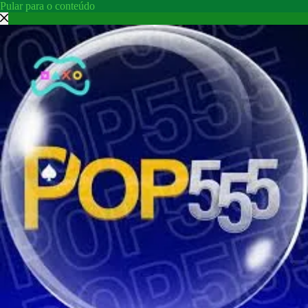
Pular para o conteúdo