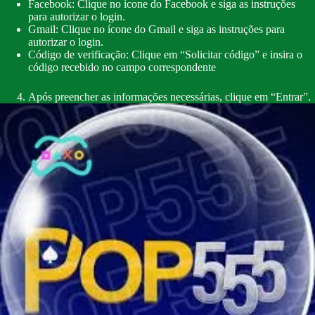
Facebook: Clique no ícone do Facebook e siga as instruções
para autorizar o login.
Gmail: Clique no ícone do Gmail e siga as instruções para
autorizar o login.
Código de verificação: Clique em “Solicitar código” e insira o
código recebido no campo correspondente
Após preencher as informações necessárias, clique em “Entrar”.